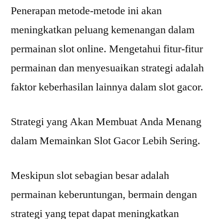
Penerapan metode-metode ini akan
meningkatkan peluang kemenangan dalam
permainan slot online. Mengetahui fitur-fitur
permainan dan menyesuaikan strategi adalah
faktor keberhasilan lainnya dalam slot gacor.
Strategi yang Akan Membuat Anda Menang
dalam Memainkan Slot Gacor Lebih Sering.
Meskipun slot sebagian besar adalah
permainan keberuntungan, bermain dengan
strategi yang tepat dapat meningkatkan