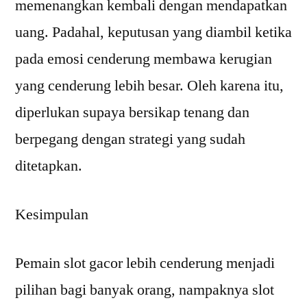
memenangkan kembali dengan mendapatkan
uang. Padahal, keputusan yang diambil ketika
pada emosi cenderung membawa kerugian
yang cenderung lebih besar. Oleh karena itu,
diperlukan supaya bersikap tenang dan
berpegang dengan strategi yang sudah
ditetapkan.
Kesimpulan
Pemain slot gacor lebih cenderung menjadi
pilihan bagi banyak orang, nampaknya slot