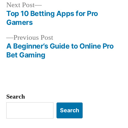
Next
Next Post
post:
Top 10 Betting Apps for Pro
Post
Gamers
navigation
Previous
Previous Post
post:
A Beginner’s Guide to Online Pro
Bet Gaming
Search
Search