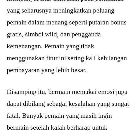
yang seharusnya meningkatkan peluang
pemain dalam menang seperti putaran bonus
gratis, simbol wild, dan pengganda
kemenangan. Pemain yang tidak
menggunakan fitur ini sering kali kehilangan
pembayaran yang lebih besar.
Disamping itu, bermain memakai emosi juga
dapat dibilang sebagai kesalahan yang sangat
fatal. Banyak pemain yang masih ingin
bermain setelah kalah berharap untuk