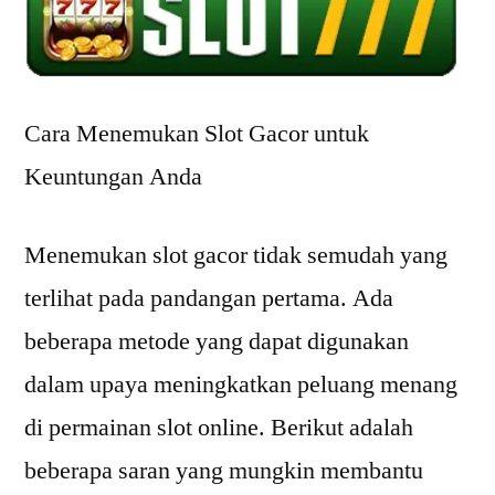
Cara Menemukan Slot Gacor untuk
Keuntungan Anda
Menemukan slot gacor tidak semudah yang
terlihat pada pandangan pertama. Ada
beberapa metode yang dapat digunakan
dalam upaya meningkatkan peluang menang
di permainan slot online. Berikut adalah
beberapa saran yang mungkin membantu