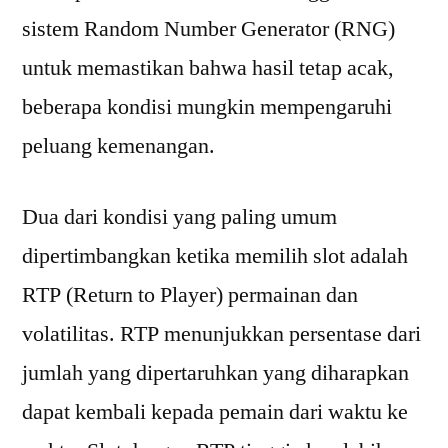
sistem Random Number Generator (RNG)
untuk memastikan bahwa hasil tetap acak,
beberapa kondisi mungkin mempengaruhi
peluang kemenangan.
Dua dari kondisi yang paling umum
dipertimbangkan ketika memilih slot adalah
RTP (Return to Player) permainan dan
volatilitas. RTP menunjukkan persentase dari
jumlah yang dipertaruhkan yang diharapkan
dapat kembali kepada pemain dari waktu ke