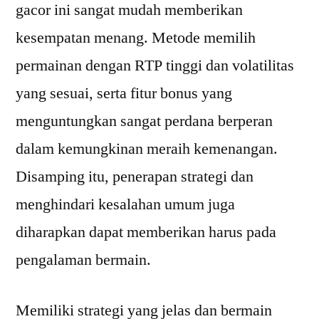
gacor ini sangat mudah memberikan
kesempatan menang. Metode memilih
permainan dengan RTP tinggi dan volatilitas
yang sesuai, serta fitur bonus yang
menguntungkan sangat perdana berperan
dalam kemungkinan meraih kemenangan.
Disamping itu, penerapan strategi dan
menghindari kesalahan umum juga
diharapkan dapat memberikan harus pada
pengalaman bermain.
Memiliki strategi yang jelas dan bermain