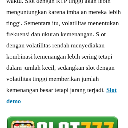
waktu. Slot dengan RTP tinggi akan lebih
menguntungkan karena imbalan mereka lebih
tinggi. Sementara itu, volatilitas menentukan
frekuensi dan ukuran kemenangan. Slot
dengan volatilitas rendah menyediakan
kombinasi kemenangan lebih sering tetapi
dalam jumlah kecil, sedangkan slot dengan
volatilitas tinggi memberikan jumlah
kemenangan besar tetapi jarang terjadi.
Slot
demo